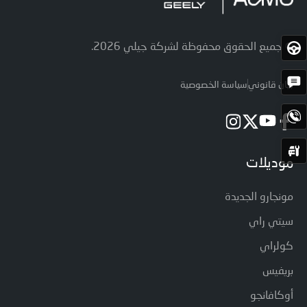
اختبار
© جميع الحقوق محفوظة لشركة جيلي 2026.
القيادة
الحصول
على
بيان قانوني
سياسة الخصوصية
الاقتباس
اتصل
الآن
حجز
الخدمة
موديلات
مونجارو الجديدة
سيتي راي
كولراي
بريفيس
أوكافانجو