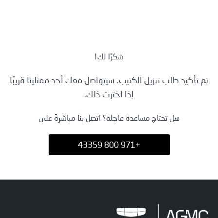
أدوات التسوق
العروض
شكرًا لك!
صور وفيديوها
تم تأكيد طلب تنزيل الكتيب. سيتواصل معك أحد ممثلينا قريبًا
طلب تجربة قياد
إذا اخترت ذلك.
طلب عرض أسعا
هل تحتاج مساعدة عاجلة؟ اتصل بنا مباشرةً على
اتصل بنا
+971 800 43359
© Copyright 2025 Geely All rights reserved.