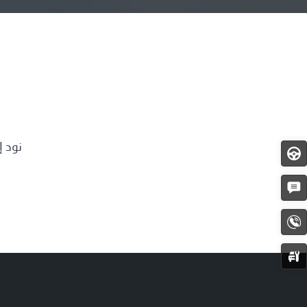
أدوات التسوق
العروض
صور وفيديوها
طلب تجربة قياد
طلب عرض أسعا
نود إ
اختبار
القيادة
اتصل بنا
الحصول
على
الاقتباس
اتصل
الآن
حجز
الخدمة
© Copyright 2025 Geely All rights reserved.