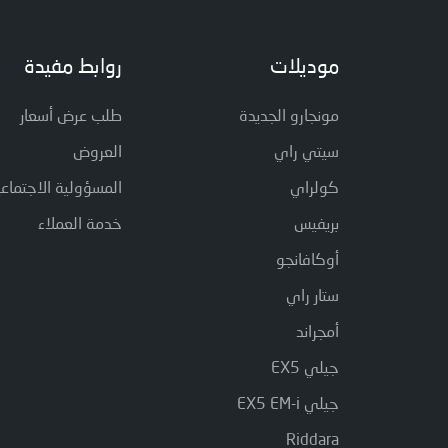
موديلات
روابط مفيدة
مونجارو الجديدة
طلب عرض أسعار
سيتي راي
العروض
كولراي
المسؤولية الاجتماعي
بريفيس
خدمة العملاء
أوكافانجو
ستار راي
أمجراند
جيلي EX5
جيلي EX5 EM-i
Riddara