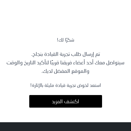
أدوات التسوق
العروض
صور وفيديوها
شكرًا لك!
طلب تجربة قياد
تم إرسال طلب تجربة القيادة بنجاح.
طلب عرض أسعا
سيتواصل معك أحد أعضاء فريقنا قريبًا لتأكيد التاريخ والوقت
والموقع المفضل لديك.
اتصل بنا
استعد لخوض تجربة قيادة مليئة بالإثارة!
اكتشف المزيد
© Copyright 2025 Geely All rights reserved.